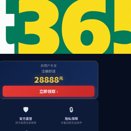
师资队伍
人才培养
学术研究