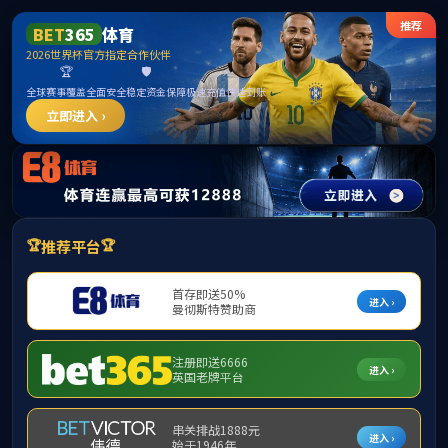
mk体育(mksport集团)股份公司-MK SPORTS
首页