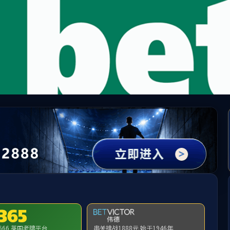
mk体育(mksport集团)股份公司-MK SPORTS
学院概况
学院机构
学科建设