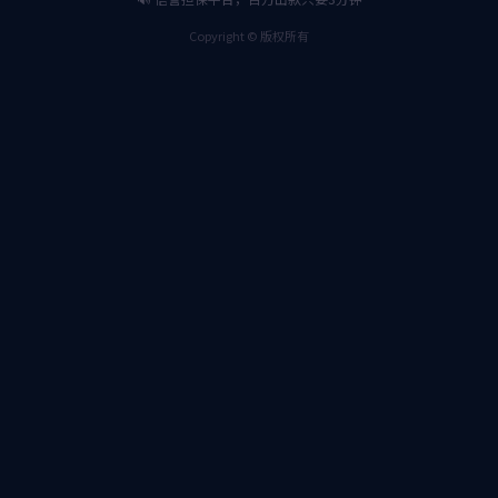
mksport体育在线本科专业实践工作管理规定
mksport体育在线mksport体育在线怎么注册课程考核管理规定
mksport体育在线mksport体育在线怎么注册导师制实施办法
mksport体育在线mksport体育在线怎么注册毕业论文管理办法
共11条
首页
通讯地址：吉林省长春市人民大街5268号 邮编：13002
版权所有：mk体育(mksport集团)股份